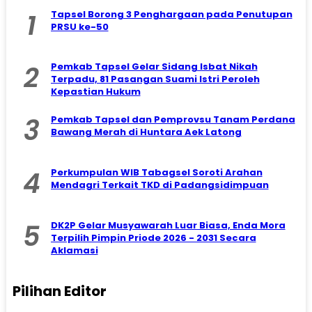
1
Tapsel Borong 3 Penghargaan pada Penutupan
PRSU ke-50
2
Pemkab Tapsel Gelar Sidang Isbat Nikah
Terpadu, 81 Pasangan Suami Istri Peroleh
Kepastian Hukum
3
Pemkab Tapsel dan Pemprovsu Tanam Perdana
Bawang Merah di Huntara Aek Latong
4
Perkumpulan WIB Tabagsel Soroti Arahan
Mendagri Terkait TKD di Padangsidimpuan
5
DK2P Gelar Musyawarah Luar Biasa, Enda Mora
Terpilih Pimpin Priode 2026 - 2031 Secara
Aklamasi
Pilihan Editor