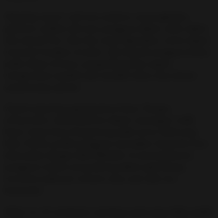
Teknologi seperti real-time analytics memungkinkan
platform melihat aktivitas pengguna dalam waktu dekat.
Jika sebuah fitur tiba-tiba ramai digunakan, sistem dapat
mencatat lonjakan tersebut. Jika banyak pengguna keluar
pada tahap tertentu, pengembang bisa segera
mengevaluasi apakah ada masalah teknis atau desain
yang kurang nyaman.
Cloud computing juga berperan besar. Dengan
infrastruktur cloud, platform dapat menangani trafik
besar tanpa harus bergantung pada server lokal yang
kaku. Ketika jumlah pengguna meningkat, kapasitas bisa
disesuaikan dengan lebih fleksibel. Ini penting karena
pengguna mobile sering datang dalam gelombang,
terutama pada jam tertentu atau saat ada tren
komunitas.
Selain itu, AI membantu membaca pola yang tidak mudah