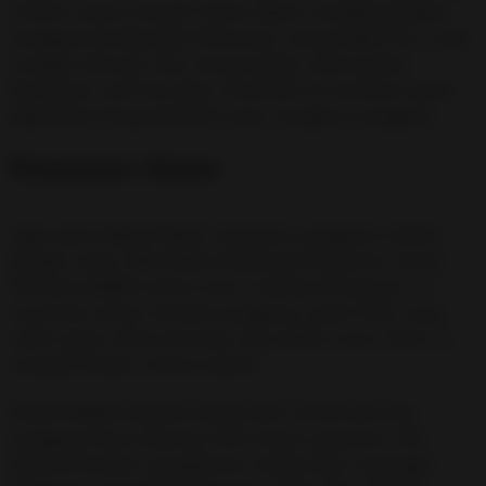
terlihat secara manual. Sistem dapat mengelompokkan
pengguna berdasarkan kebiasaan, memprediksi fitur yang
mungkin diminati, dan menyesuaikan rekomendasi.
Kombinasi real-time data, cloud, dan AI membuat game
digital bisa bergerak lebih cepat mengikuti pengguna.
Komponen Sistem
Agar game digital dapat merespons pengguna mobile
dengan cepat, dibutuhkan beberapa komponen utama.
Pertama adalah sistem event tracking. Komponen ini
mencatat setiap interaksi pengguna, seperti klik, swipe,
waktu akses, durasi bermain, dan pilihan menu. Data ini
menjadi fondasi utama analisis.
Kedua adalah backend yang stabil. Semua aktivitas
pengguna harus diproses oleh sistem yang kuat. Jika
backend lambat, pengalaman mobile akan terganggu.