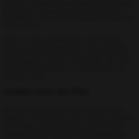
game bisa menyesuaikan diri dengan kebiasaan pengguna.
Misalnya, fitur yang sering digunakan bisa dibuat lebih
mudah diakses, sementara fitur yang jarang dipakai tidak
terlalu menonjol.
Selain itu, optimasi performa akan semakin penting.
Pengguna mobile ingin pengalaman yang cepat tetapi
tetap hemat baterai dan data. Game yang terlalu berat
bisa ditinggalkan, meskipun visualnya bagus. Jadi, masa
depan game mobile bukan hanya soal tampilan keren,
tetapi juga efisiensi.
Implikasi Sosial dan Etika
Ketika game digital semakin cepat mengikuti respons
pengguna, muncul pertanyaan etis yang penting. Apakah
semua respons harus dimanfaatkan untuk membuat
pengguna bertahan lebih lama? Apakah personalisasi