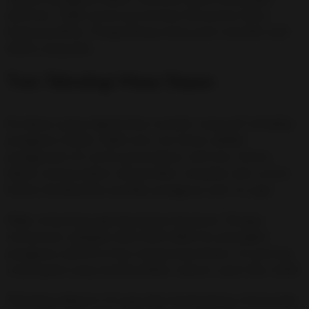
identitas. Tidak semua permintaan komunitas harus
langsung diikuti. Pengembang tetap perlu memiliki arah
desain yang jelas.
Tren Teknologi Masa Depan
Ke depan, game digital akan semakin responsif terhadap
pengguna mobile. Salah satu tren besar adalah
penggunaan AI untuk personalisasi real-time. Sistem
dapat menyesuaikan rekomendasi, tampilan, dan urutan
konten berdasarkan perilaku pengguna saat itu juga.
Edge computing juga berpotensi berperan. Dengan
memproses sebagian data lebih dekat ke perangkat
pengguna, platform bisa mengurangi latensi. Ini penting
untuk game yang membutuhkan respons cepat dan stabil.
Teknologi adaptive UI juga akan berkembang. Antarmuka