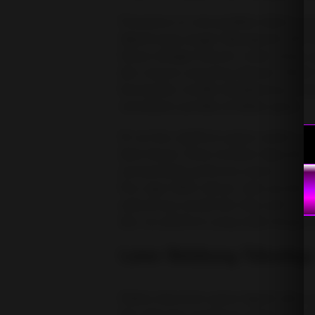
Fenomena ini menunjukkan bahwa gam
digital yang sangat dipengaruhi oleh 
hanya sebagai hiburan visual, tetapi j
dan respons yang bisa diamati. Meski
kesimpulan mutlak, kehadirannya te
memahami perilaku di dalam game.
Di sisi lain, platform game modern 
data harian. Data tersebut digunak
memperbaiki performa sistem, menyes
fitur agar lebih relevan. Jadi, peru
sebenarnya terjadi dari dua arah: dar
dari sisi platform yang makin bergant
Latar Belakang Teknologi
Dalam ekosistem game digital, data 