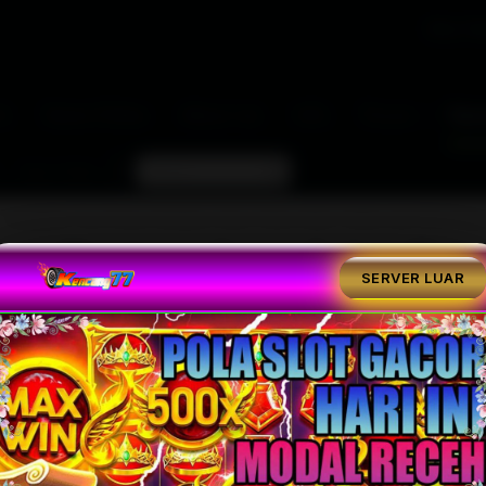
Situs Te
Us
Game Online
About me
Info
Forum
Gam
Situs
Game Online
Game
Online
Perubahan Cara Pemain Membaca Game Online Mulai Terlihat dari Data Haria
Resmi
in Membaca Game Online Mulai T
SERVER LUAR
99
sales
SITUS RESMI
Comments
Support
410
4,594
Regula