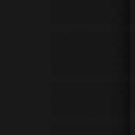
dari aktivitas pengguna setiap hari. 
login, durasi sesi bermain, fitur yang
digunakan, pola klik, hingga waktu ket
semua data ini masuk ke dalam sistem
Dulu, pengalaman bermain lebih banya
sebuah game menarik karena tampilan
komunitasnya aktif. Namun sekarang
Misalnya, jika banyak pemain aktif pa
adanya kebiasaan kolektif. Jika sebuah
fitur tersebut sedang menjadi perhati
Teknologi seperti real-time analytics,
membuat pembacaan data semakin cep
manual untuk melihat perubahan peril
hampir secara langsung. Inilah yang 
responsif dibandingkan sebelumnya.
Namun, penting untuk dipahami bahwa
Data hanya membantu membaca kecen