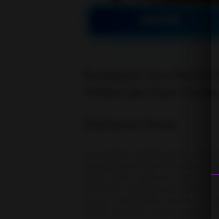
DAFTAR
Perubahan Cara Pemain
Terlihat dari Data Harian
Perubahan Cara Pemain Membaca Gam
Gambaran Umum
Cara pemain membaca game online tid
pengalaman pribadi, atau sekadar ko
tahun terakhir, pola baru mulai terl
data harian. Mulai dari perubahan ak
respons terhadap fitur tertentu, hing
mobile, semuanya mulai dianggap se